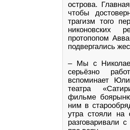
острова. Главна
чтобы достовер
трагизм того пе
никоновских 
протопопом Авва
подвергались жес
– Мы с Николае
серьёзно раб
вспоминает Юли
театра «Сати
фильме боярыню
ним в старообря
утра стояли на 
разговаривали с