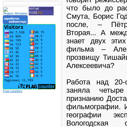
что было до рас
Смута, Борис Год
после, – Пёт
Вторая... А меж
знает двух этих
фильма – Але
прозвищу Тишай
Алексеевича?
Работа над 20-
заняла четыр
Free counters
признанию Доста
фильмографии. И
географии эк
Вологодская 