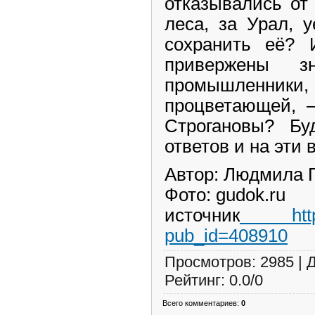
отказывались от
леса, за Урал, 
сохранить её? 
привержены з
промышленник
процветающей, 
Строгановы? Б
ответов и на эти 
Автор: Людмила 
Фото: gudok.ru
источник
http://
pub_id=408910
Просмотров
: 2985 |
Рейтинг
:
0.0
/
0
Всего комментариев
:
0