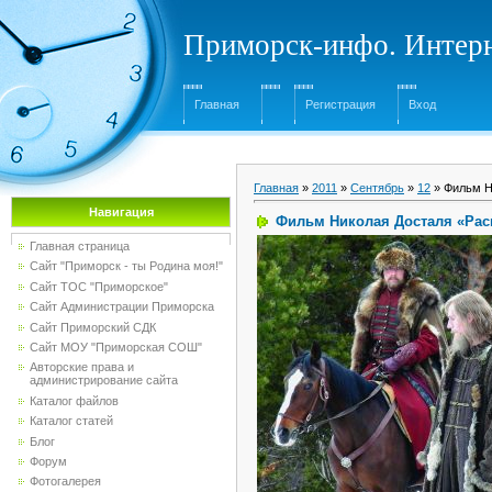
Приморск-инфо. Интерн
Главная
Регистрация
Вход
Главная
»
2011
»
Сентябрь
»
12
» Фильм Н
Навигация
Фильм Николая Досталя «Рас
Главная страница
Сайт "Приморск - ты Родина моя!"
Сайт ТОС "Приморское"
Сайт Администрации Приморска
Сайт Приморский СДК
Сайт МОУ "Приморская СОШ"
Авторские права и
администрирование сайта
Каталог файлов
Каталог статей
Блог
Форум
Фотогалерея