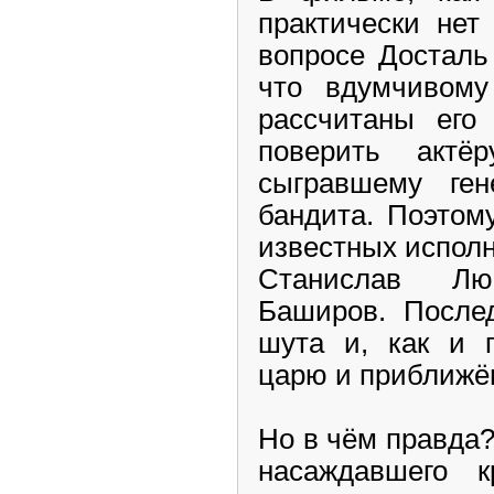
практически нет
вопросе Досталь
что вдумчивому 
рассчитаны его 
поверить акт
сыгравшему ге
бандита. Поэтом
известных испол
Станислав Л
Баширов. Послед
шута и, как и п
царю и приближё
Но в чём правда? 
насаждавшего к