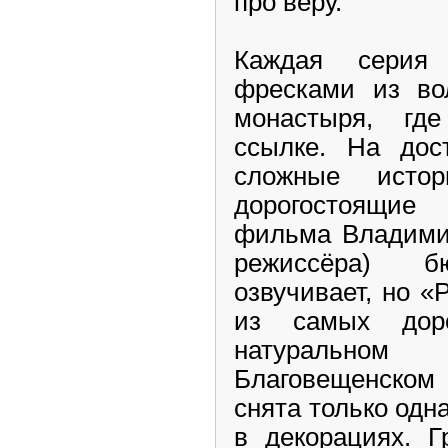
про веру.
Каждая серия
фресками из вол
монастыря, гд
ссылке. На дос
сложные исто
дорогостоящие
фильма Владимир
режиссёра) 
озвучивает, но «
из самых доро
натуральн
Благовещенском
снята только одн
в декорациях. Г