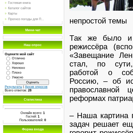
Гостевая книга
Каталог сайтов
Карты
непростой темы
Прогноз погоды для П...
Мини-чат
Так же было и
режиссёра (всп
Наш опрос
«Завещание Лен
Оцените мой сайт
Отлично
стал, по сути
Хорошо
Неплохо
работой о соб
Плохо
Ужасно
Россию, – об ис
Результаты
|
Архив опросов
православной 
Всего ответов:
28
реформах патриа
Статистика
Онлайн всего:
1
– Наша картина 
Гостей:
1
Пользователей:
0
задач решает ещ
Форма входа
говорит режиссё