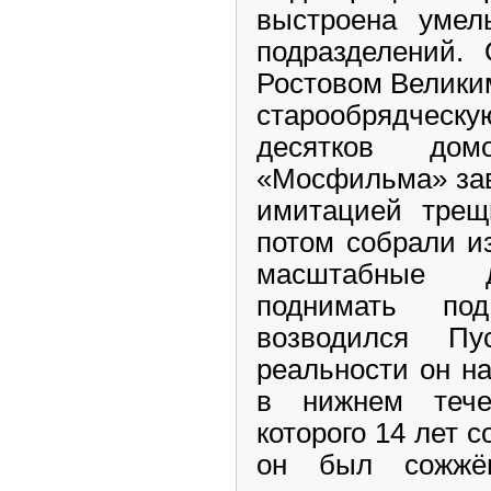
выстроена умел
подразделений.
Ростовом Велики
старообрядческу
десятков до
«Мосфильма» зав
имитацией трещ
потом собрали и
масштабные д
поднимать по
возводился Пу
реальности он н
в нижнем теч
которого 14 лет 
он был сожжё