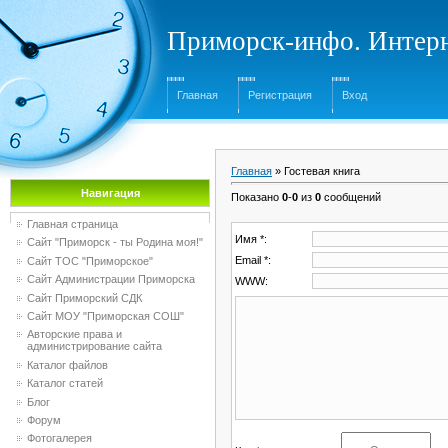
Приморск-инфо. Интерн
Главная
Регистрация
Вход
Главная
»
Гостевая книга
Навигация
Показано
0
-
0
из
0
сообщений
Главная страница
Имя *:
Сайт "Приморск - ты Родина моя!"
Email *:
Сайт ТОС "Приморское"
Сайт Администрации Приморска
WWW:
Сайт Приморский СДК
Сайт МОУ "Приморская СОШ"
Авторские права и
администрирование сайта
Каталог файлов
Каталог статей
Блог
Форум
Фотогалерея