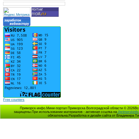
Free counters
Приморск-инфо.Мини-портал Приморска Волгоградской области © 2026Вс
защищены.При использовании материалов - активная ссылка на
//primorskinfo
обязательна.Разработка и дизайн сайта от Владимира Т