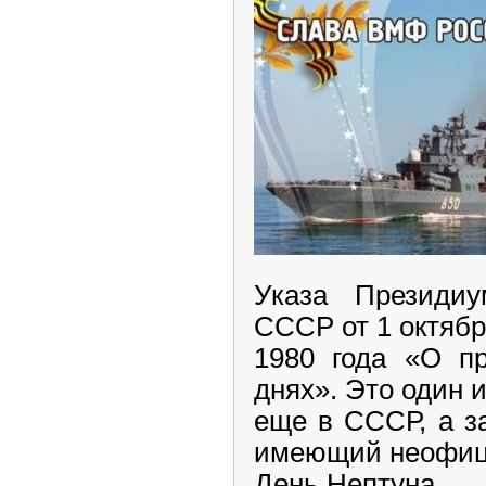
Указа Президиу
СССР от 1 октяб
1980 года «О п
днях». Это один
еще в СССР, а з
имеющий неофиц
День Нептуна.