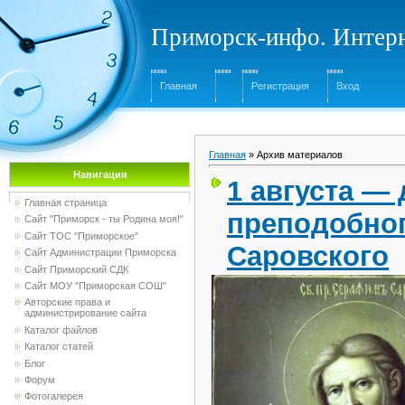
Приморск-инфо. Интерн
Главная
Регистрация
Вход
Главная
»
Архив материалов
Навигация
1 августа —
Главная страница
преподобно
Сайт "Приморск - ты Родина моя!"
Сайт ТОС "Приморское"
Саровского
Сайт Администрации Приморска
Сайт Приморский СДК
Сайт МОУ "Приморская СОШ"
Авторские права и
администрирование сайта
Каталог файлов
Каталог статей
Блог
Форум
Фотогалерея