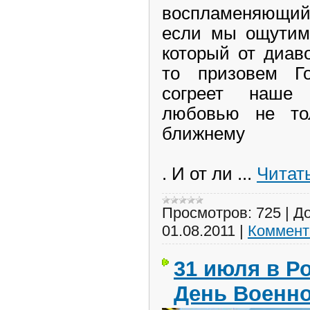
воспламеняющий 
если мы ощутим 
который от диав
то призовем Г
согреет наше
любовью не то
ближнему
. И от ли
...
Читат
Просмотров:
725
|
До
01.08.2011
|
Коммент
31 июля в Р
День Военно