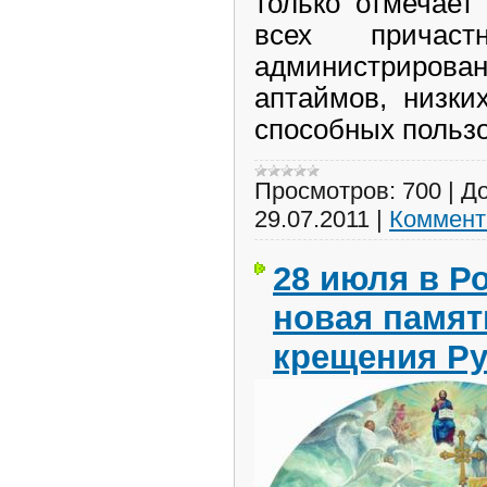
только отмечает
всех причас
администриро
аптаймов, низки
способных пользо
Просмотров:
700
|
До
29.07.2011
|
Коммент
28 июля в Р
новая памят
крещения Ру