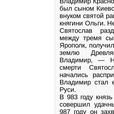
Владимир Красно
был сыном Киевс
внуком святой р
княгини Ольги. Н
Святослав раз
между тремя сы
Ярополк, получил
землю Древля
Владимир, — Но
смерти Святос
начались распри
Владимир стал 
Руси.
В 983 году княз
совершил удачны
987 году он зах