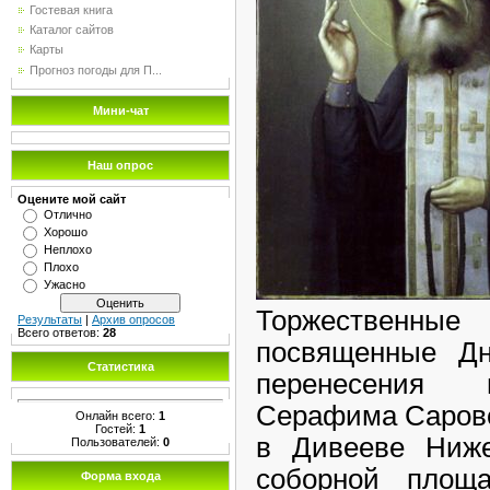
Гостевая книга
Каталог сайтов
Карты
Прогноз погоды для П...
Мини-чат
Наш опрос
Оцените мой сайт
Отлично
Хорошо
Неплохо
Плохо
Ужасно
Торжествен
Результаты
|
Архив опросов
Всего ответов:
28
посвященные Д
Статистика
перенесения 
Серафима Саровск
Онлайн всего:
1
Гостей:
1
в Дивееве Ниже
Пользователей:
0
соборной площа
Форма входа