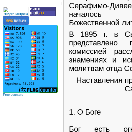
Серафимо-Див
началось ч
Божественной ли
В 1895 г. в С
представлено 
комиссией расс
знамениях и ис
молитвам отца С
Наставления п
С
Free counters
1. О Боге
Бог есть ог