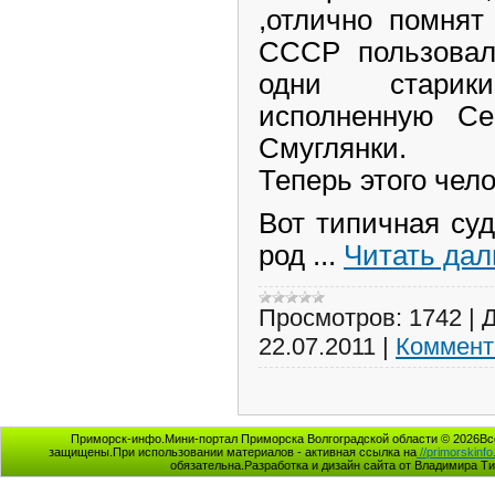
,отлично помнят
СССР пользовал
одни старик
исполненную Се
Смуглянки.
Теперь этого чело
Вот типичная суд
род
...
Читать дал
Просмотров:
1742
|
Д
22.07.2011
|
Коммент
Приморск-инфо.Мини-портал Приморска Волгоградской области © 2026Вс
защищены.При использовании материалов - активная ссылка на
//primorskinfo
обязательна.Разработка и дизайн сайта от Владимира Т